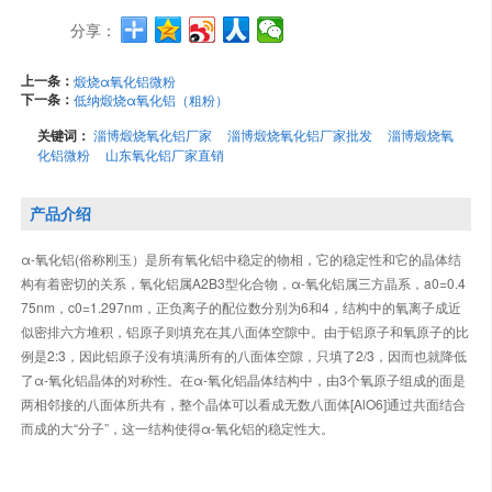
分享：
上一条：
煅烧α氧化铝微粉
下一条：
低纳煅烧α氧化铝（粗粉）
关键词：
淄博煅烧氧化铝厂家
淄博煅烧氧化铝厂家批发
淄博煅烧氧
化铝微粉
山东氧化铝厂家直销
产品介绍
α-氧化铝(俗称刚玉）是所有氧化铝中稳定的物相，它的稳定性和它的晶体结
构有着密切的关系，氧化铝属A2B3型化合物，α-氧化铝属三方晶系，a0=0.4
75nm，c0=1.297nm，正负离子的配位数分别为6和4，结构中的氧离子成近
似密排六方堆积，铝原子则填充在其八面体空隙中。由于铝原子和氧原子的比
例是2:3，因此铝原子没有填满所有的八面体空隙，只填了2/3，因而也就降低
了α-氧化铝晶体的对称性。在α-氧化铝晶体结构中，由3个氧原子组成的面是
两相邻接的八面体所共有，整个晶体可以看成无数八面体[AlO6]通过共面结合
而成的大“分子”，这一结构使得α-氧化铝的稳定性大。