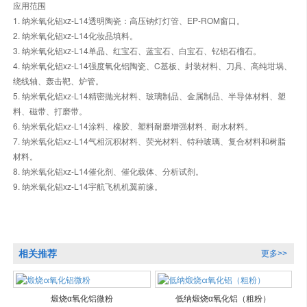
应用范围
1. 纳米氧化铝xz-L14透明陶瓷：高压钠灯灯管、EP-ROM窗口。
2. 纳米氧化铝xz-L14化妆品填料。
3. 纳米氧化铝xz-L14单晶、红宝石、蓝宝石、白宝石、钇铝石榴石。
4. 纳米氧化铝xz-L14强度氧化铝陶瓷、C基板、封装材料、刀具、高纯坩埚、
绕线轴、轰击靶、炉管。
5. 纳米氧化铝xz-L14精密抛光材料、玻璃制品、金属制品、半导体材料、塑
料、磁带、打磨带。
6. 纳米氧化铝xz-L14涂料、橡胶、塑料耐磨增强材料、耐水材料。
7. 纳米氧化铝xz-L14气相沉积材料、荧光材料、特种玻璃、复合材料和树脂
材料。
8. 纳米氧化铝xz-L14催化剂、催化载体、分析试剂。
9. 纳米氧化铝xz-L14宇航飞机机翼前缘。
相关推荐
更多>>
煅烧α氧化铝微粉
低纳煅烧α氧化铝（粗粉）