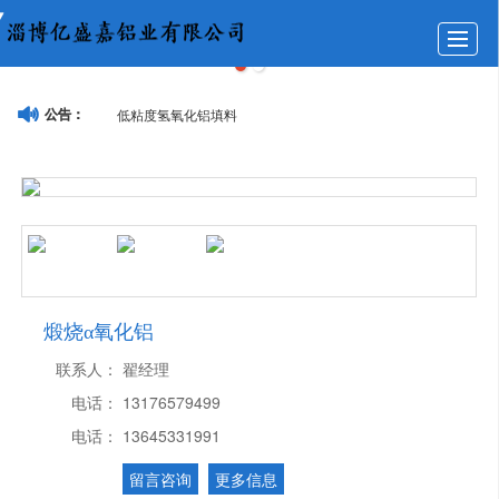
首页
公司介绍
产品展示
图库展示
新闻动态
低粘度氢氧化铝填料
公告：
联系我们
LBS
留言反馈
煅烧α氧化铝
联系人：
翟经理
电话：
13176579499
电话：
13645331991
留言咨询
更多信息