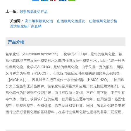
上一条：
球形氢氧化铝产品
关键词：
高白填料氢氧化铝
山铝氢氧化铝批发
山铝氢氧化铝价格
潍坊氧化铝厂家直销
产品介绍
氢氧化铝（Aluminium hydroxide），化学式Al(OH)3，是铝的氢氧化物。氢
氧化铝既能与酸反应生成盐和水又能与强碱反应生成盐和水，因此也是一种两
性氢氧化物。化学式Al(OH)3，是铝的氢氧化物。由于又显一定的酸性，所以
又可称之为铝酸（H3AlO3）。但实际与碱反应时生成的是四羟基合铝酸盐
（[Al(OH)4]-）。因此通常在把它视作一水合偏铝酸（HAlO2·H2O），按用途
分为工业级和医药级两种。氢氧化铝是用量大和应用广的无机阻燃添加剂。氢
氧化铝作为阻燃剂不仅能阻燃，而且可以防止发烟、不产生滴下物、不产生有
毒气体，因此，获得较广泛的应用，使用量也在逐年增加。使用范围：热固性
塑料、热塑性塑料、合成橡胶、涂料及建材等行业。同时，氢氧化铝也是电解
铝行业所必需氟化铝的基础原料，在该行业氢氧化铝也是得到非常广泛应用。