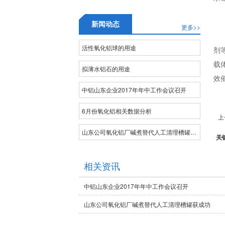
高白填料氢氧化铝（种分）
活性氧化铝微球
高白填料氢氧化铝（碳分）
新闻动态
更多>>
高纯氧化铝球
低粘度氢氧化铝填料
活性氧化铝球的用途
剂
载
拟薄水铝石的用途
效
中铝山东企业2017年年中工作会议召开
6月份氧化铝相关数据分析
上
山东公司氧化铝厂碱煮替代人工清理槽罐获成功
关
相关资讯
中铝山东企业2017年年中工作会议召开
山东公司氧化铝厂碱煮替代人工清理槽罐获成功