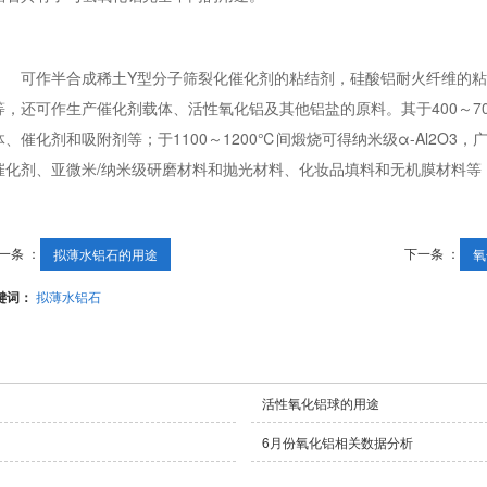
可作半合成稀土Y型分子筛裂化催化剂的粘结剂，硅酸铝耐火纤维的粘
等，还可作生产催化剂载体、活性氧化铝及其他铝盐的原料。其于400～700
体、催化剂和吸附剂等；于1100～1200℃间煅烧可得纳米级α-Al2O
催化剂、亚微米/纳米级研磨材料和抛光材料、化妆品填料和无机膜材料等
一条 ：
下一条 ：
拟薄水铝石的用途
氧
键词：
拟薄水铝石
活性氧化铝球的用途
6月份氧化铝相关数据分析