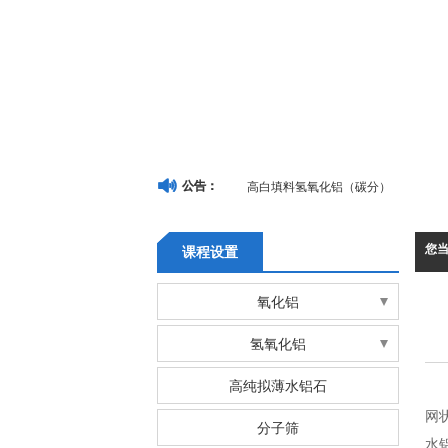
高白填料氢氧化铝（碳分）
公告：
您
课程设置
氧化铝
煅烧α氧化铝微粉
氢氧化铝
煅烧α氧化铝
微粉氢氧化铝系列
高纯拟薄水铝石
低纳煅烧α氧化铝（粗粉）
球形氢氧化铝产品
网
分子筛
医药吸附专用活性氧化铝球
水